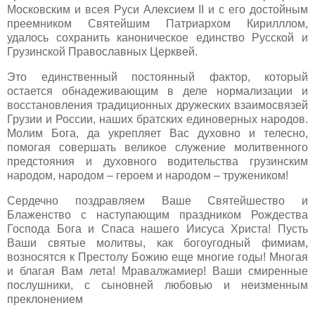
Московским и всея Руси Алексием II и с его достойным
преемником Святейшим Патриархом Кирилллом,
удалось сохранить каноническое единство Русской и
Грузинской Православных Церквей.
Это единственный постоянный фактор, который
остается обнадеживающим в деле нормализации и
восстановления традиционных дружеских взаимосвязей
Грузии и России, наших братских единоверных народов.
Молим Бога, да укрепляет Вас духовно и телесно,
помогая совершать великое служение молитвенного
предстояния и духовного водительства грузинским
народом, народом – героем и народом – тружеником!
Сердечно поздравляем Ваше Святейшество и
Блаженство с наступающим праздником Рождества
Господа Бога и Спаса нашего Иисуса Христа! Пусть
Ваши святые молитвы, как богоугодный фимиам,
возносятся к Престолу Божию еще многие годы! Многая
и благая Вам лета! Мравалжамиер! Ваши смиренные
послушники, с сыновней любовью и неизменным
преклонением